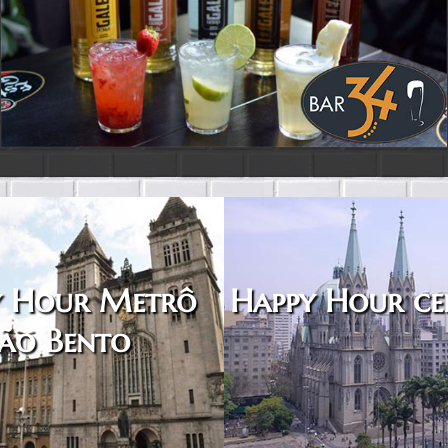
y Hour Metrô
Happy Hour ce
ão Bento