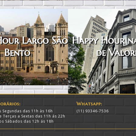
Hour Largo São
Happy Hour n
Bento
de Valor
orários:
Whatsapp:
s Segundas das 11h às 16h
(11) 93346-7536
e Terças a Sextas das 11h ás 22h
os Sábados das 12h ás 18h