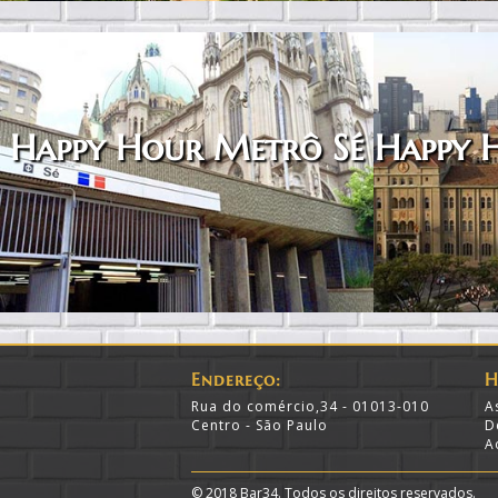
Happy Hour Metrô Sé
Happy 
Endereço:
H
Rua do comércio,34 - 01013-010
A
Centro - São Paulo
D
A
© 2018 Bar34. Todos os direitos reservados.